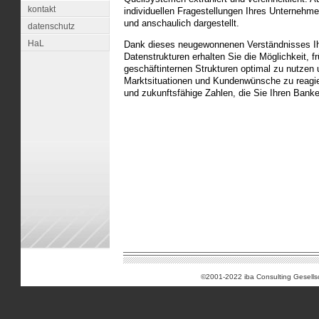
kontakt
individuellen Fragestellungen Ihres Unternehm
und anschaulich dargestellt.
datenschutz
HaL
Dank dieses neugewonnenen Verständnisses I
Datenstrukturen erhalten Sie die Möglichkeit, f
geschäftinternen Strukturen optimal zu nutzen u
Marktsituationen und Kundenwünsche zu reagiere
und zukunftsfähige Zahlen, die Sie Ihren Bank
©2001-2022 iba Consulting Gesell