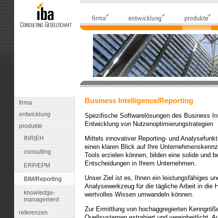
Business Intelligence/Reporting
firma
entwicklung
Spezifische Softwarelösungen des Business Inte
Entwicklung von Nutzenoptimierungstrategien
produkte
INR|EH
Mittels innovativer Reporting- und Analysefunk
einen klaren Blick auf Ihre Unternehmenskennza
consulting
Tools erzielen können, bilden eine solide und b
Entscheidungen in Ihrem Unternehmen.
ERP/EPM
Unser Ziel ist es, Ihnen ein leistungsfähiges 
BIM/Reporting
Analysewerkzeug für die tägliche Arbeit in die
knowledge-
wertvolles Wissen umwandeln können.
management
Zur Ermittlung von hochaggregierten Kenngröß
referenzen
Quellsystemen extrahiert und vereinheitlicht. A